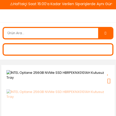
⚠️Haftaiçi Saat 16:00’a Kadar Verilen Siparişlerde Aynı Gün K