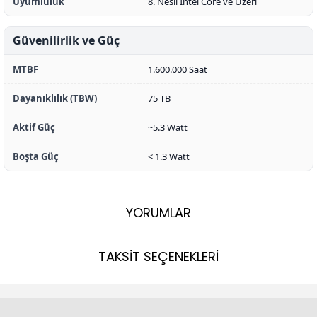
Uyumluluk
8. Nesil Intel Core ve Üzeri
Güvenilirlik ve Güç
MTBF
1.600.000 Saat
Dayanıklılık (TBW)
75 TB
Aktif Güç
~5.3 Watt
Boşta Güç
< 1.3 Watt
YORUMLAR
TAKSİT SEÇENEKLERİ