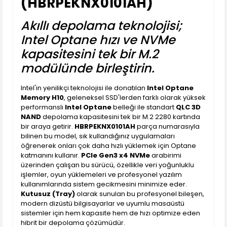
(HBRPEKNX0101AH)
Akıllı depolama teknolojisi;
Intel Optane hızı ve NVMe
kapasitesini tek bir M.2
modülünde birleştirin.
Intel'in yenilikçi teknolojisi ile donatılan
Intel Optane
Memory H10
, geleneksel SSD'lerden farklı olarak yüksek
performanslı
Intel Optane
belleği ile standart
QLC 3D
NAND
depolama kapasitesini tek bir M.2 2280 kartında
bir araya getirir.
HBRPEKNX0101AH
parça numarasıyla
bilinen bu model, sık kullandığınız uygulamaları
öğrenerek onları çok daha hızlı yüklemek için Optane
katmanını kullanır.
PCIe Gen3 x4 NVMe
arabirimi
üzerinden çalışan bu sürücü, özellikle veri yoğunluklu
işlemler, oyun yüklemeleri ve profesyonel yazılım
kullanımlarında sistem gecikmesini minimize eder.
Kutusuz (Tray)
olarak sunulan bu profesyonel bileşen,
modern dizüstü bilgisayarlar ve uyumlu masaüstü
sistemler için hem kapasite hem de hızı optimize eden
hibrit bir depolama çözümüdür.