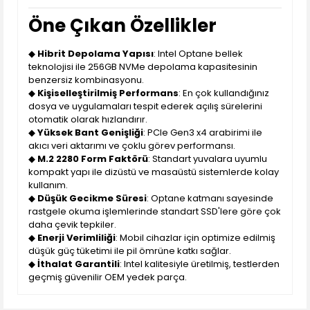
Öne Çıkan Özellikler
◆
Hibrit Depolama Yapısı
: Intel Optane bellek
teknolojisi ile 256GB NVMe depolama kapasitesinin
benzersiz kombinasyonu.
◆
Kişiselleştirilmiş Performans
: En çok kullandığınız
dosya ve uygulamaları tespit ederek açılış sürelerini
otomatik olarak hızlandırır.
◆
Yüksek Bant Genişliği
: PCIe Gen3 x4 arabirimi ile
akıcı veri aktarımı ve çoklu görev performansı.
◆
M.2 2280 Form Faktörü
: Standart yuvalara uyumlu
kompakt yapı ile dizüstü ve masaüstü sistemlerde kolay
kullanım.
◆
Düşük Gecikme Süresi
: Optane katmanı sayesinde
rastgele okuma işlemlerinde standart SSD'lere göre çok
daha çevik tepkiler.
◆
Enerji Verimliliği
: Mobil cihazlar için optimize edilmiş
düşük güç tüketimi ile pil ömrüne katkı sağlar.
◆
İthalat Garantili
: Intel kalitesiyle üretilmiş, testlerden
geçmiş güvenilir OEM yedek parça.