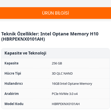
ÜRÜN BİLGİSİ
Teknik Özellikler: Intel Optane Memory H10
(HBRPEKNX0101AH)
Kapasite ve Teknoloji
Kapasite
256 GB
Hücre Tipi
3D QLC NAND
Hızlandırıcı
16GB Intel Optane Memory
Arabirim
PCIe NVMe 3.0 x4
Model Kodu
HBRPEKNX0101AH