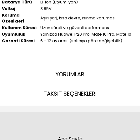
Batarya Türü
Li-ion (Lityum İyon)
Voltaj
3.85V
Koruma
Aşırı şarj, kısa devre, ısınma koruması
Özellikleri
Kullanım Süresi
Uzun süreli ve güvenli performans
Uyumluluk
Yalnızca Huawei P20 Pro, Mate 10 Pro, Mate 10
Garanti Süresi
6 – 12 ay arası (satıcıya göre değişebilir)
YORUMLAR
TAKSİT SEÇENEKLERİ
Ana Sayfa