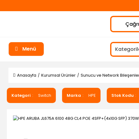
Çağrı
Menü
Anasayfa
Kurumsal Ürünler
Sunucu ve Network Bileşenler
Kategori
Switch
Marka
HPE
Stok Kodu