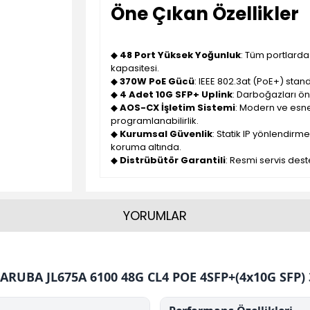
Öne Çıkan Özellikler
◆
48 Port Yüksek Yoğunluk
: Tüm portlarda
kapasitesi.
◆
370W PoE Gücü
: IEEE 802.3at (PoE+) stan
◆
4 Adet 10G SFP+ Uplink
: Darboğazları ön
◆
AOS-CX İşletim Sistemi
: Modern ve esne
programlanabilirlik.
◆
Kurumsal Güvenlik
: Statik IP yönlendirme
koruma altında.
◆
Distrübütör Garantili
: Resmi servis dest
YORUMLAR
ARUBA JL675A 6100 48G CL4 POE 4SFP+(4x10G SFP)