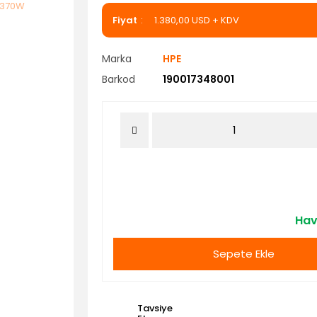
Fiyat
1.380,00 USD + KDV
Marka
HPE
Barkod
190017348001
Hava
Sepete Ekle
Tavsiye