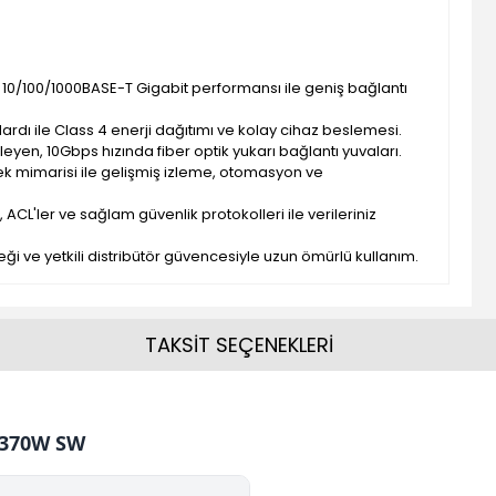
 10/100/1000BASE-T Gigabit performansı ile geniş bağlantı
dardı ile Class 4 enerji dağıtımı ve kolay cihaz beslemesi.
leyen, 10Gbps hızında fiber optik yukarı bağlantı yuvaları.
k mimarisi ile gelişmiş izleme, otomasyon ve
, ACL'ler ve sağlam güvenlik protokolleri ile verileriniz
eği ve yetkili distribütör güvencesiyle uzun ömürlü kullanım.
TAKSİT SEÇENEKLERİ
 370W SW