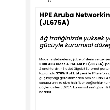
Et
HPE Aruba Networking
(JL675A)
Ağ trafiğinizde yüksek 
gücüyle kurumsal düzey
Modern işletmelerin, şube ofislerin ve gelişe
6100 48G Class 4 PoE 4SFP+ (JL675A)
, pe
2 anahtardır. 48 adet Gigabit Ethernet port
toplamda
370W PoE bütçesi
ile IP telefon,
güç kaynağı gerektirmeden besler. Dahili 4 
sunucularınıza ultra hızlı fiber bağlantılar 
güçlendirilen JL675A, kurumsal sınıf güvenilir
hazırlar.