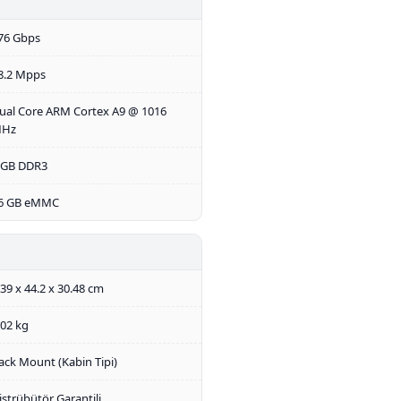
76 Gbps
8.2 Mpps
ual Core ARM Cortex A9 @ 1016
Hz
 GB DDR3
6 GB eMMC
.39 x 44.2 x 30.48 cm
.02 kg
ack Mount (Kabin Tipi)
istrübütör Garantili