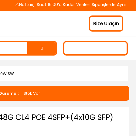
⚠️Haftaiçi Saat 16:00’a Kadar Verilen Siparişlerde Aynı Gün K
Bize Ulaşın
370W SW
 Durumu
Stok Var
48G CL4 POE 4SFP+(4x10G SFP)