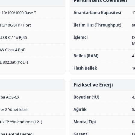
Performans Özellikleri
 10/100/1000 Base-T
Anahtarlama Kapasitesi
1
 1G/10G SFP+ Port
İletim Hızı (Throughput)
9
USB-C / 1x RJ45
İşlemci
D
M
0W Class 4 PoE
Bellek (RAM)
4
E 802.3at (PoE+)
Flash Bellek
1
Fiziksel ve Enerji
uba AOS-CX
Boyutlar (1U)
4
er 2 Yönetilebilir
Ağırlık
5
tik IP Yönlendirme (L2+)
Montaj Tipi
R
ba Central Desteği
Garanti
D