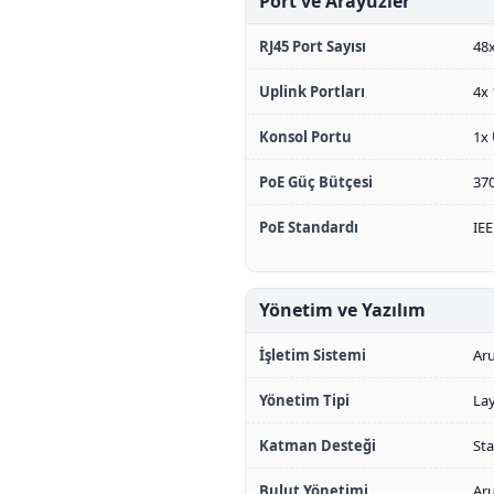
Port ve Arayüzler
RJ45 Port Sayısı
48x
Uplink Portları
4x
Konsol Portu
1x 
PoE Güç Bütçesi
37
PoE Standardı
IEE
Yönetim ve Yazılım
İşletim Sistemi
Ar
Yönetim Tipi
Lay
Katman Desteği
Sta
Bulut Yönetimi
Aru