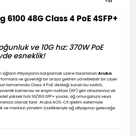
Yaz
 6100 48G Class 4 PoE 4SFP+
yoğunluk ve 10G hız: 370W PoE
de esneklik!
n ağların ihtiyaçlarını karşılamak üzere tasarlanan
Aruba
rformans ve güvenliği bir araya getiren yönetilebilir bir Layer
unun tamamında Class 4 PoE desteği sunan bu switch,
 güvenlik kamerası ve erişim noktası (AP) gibi cihazlarınızı ek
adet yüksek hızlı 1G/10G SFP+ yuvası, ağ omurganıza veya
kurmanıza olanak tanır. Aruba AOS-CX işletim sistemiyle
lik ve merkezi yönetim özellikleriyle ağ altyapınızı geleceğe