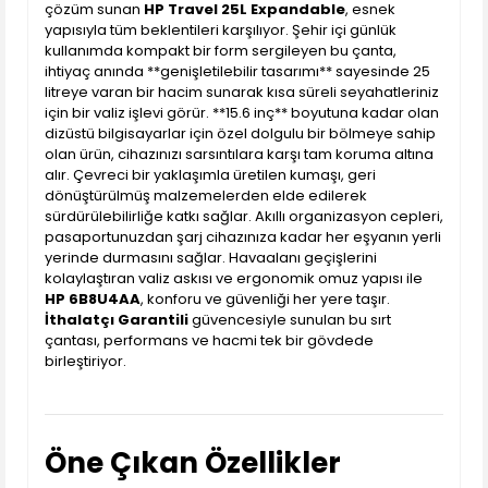
çözüm sunan
HP Travel 25L Expandable
, esnek
yapısıyla tüm beklentileri karşılıyor. Şehir içi günlük
kullanımda kompakt bir form sergileyen bu çanta,
ihtiyaç anında **genişletilebilir tasarımı** sayesinde 25
litreye varan bir hacim sunarak kısa süreli seyahatleriniz
için bir valiz işlevi görür. **15.6 inç** boyutuna kadar olan
dizüstü bilgisayarlar için özel dolgulu bir bölmeye sahip
olan ürün, cihazınızı sarsıntılara karşı tam koruma altına
alır. Çevreci bir yaklaşımla üretilen kumaşı, geri
dönüştürülmüş malzemelerden elde edilerek
sürdürülebilirliğe katkı sağlar. Akıllı organizasyon cepleri,
pasaportunuzdan şarj cihazınıza kadar her eşyanın yerli
yerinde durmasını sağlar. Havaalanı geçişlerini
kolaylaştıran valiz askısı ve ergonomik omuz yapısı ile
HP 6B8U4AA
, konforu ve güvenliği her yere taşır.
İthalatçı Garantili
güvencesiyle sunulan bu sırt
çantası, performans ve hacmi tek bir gövdede
birleştiriyor.
Öne Çıkan Özellikler