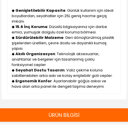
◆
Genişletilebilir Kapasite
: Günlük kullanım için ideal
boyutlardan, seyahatler için 25L geniş hacme geçiş
imkanı.
◆
15.6 İnç Koruma
: Dizüstü bilgisayarınız için darbe
emici, yumuşak dolgulu özel koruma bölmesi.
◆
Sürdürülebilir Malzeme
: Geri dönüştürülmüş plastik
şişelerden üretilen, çevre dostu ve dayanıklı kumaş
yapısı.
◆
Akıllı Organizasyon
: Teknolojik aksesuarlar,
anahtarlar ve belgeler için tasarlanmış çoklu
fonksiyonel cepler.
◆
Seyahat Dostu Tasarım
: Valiz çekme koluna
sabitlenebilen arka askı ve kolay erişilebilir gizli cepler.
◆
Ergonomik Konfor
: Ayarlanabilir göğüs askısı ve
hava alan arka panel ile dengeli taşıma deneyimi.
ÜRÜN BİLGİSİ