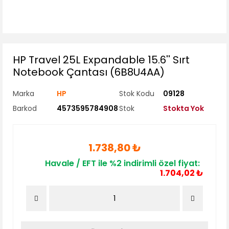
HP Travel 25L Expandable 15.6'' Sırt
Notebook Çantası (6B8U4AA)
Marka
HP
Stok Kodu
09128
Barkod
4573595784908
Stok
Stokta Yok
1.738,80 ₺
Havale / EFT ile %2 indirimli özel fiyat:
1.704,02 ₺