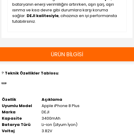
bataryanın enerji verimliliğini artırırken, aşırı şarj, aşırı
ısınma ve kısa devre gibi durumlara karşı koruma
sağlar.
DEJI kalitesiyle
, cihazınızı en iyi performansta
tutabilirsiniz.
ÜRÜN BİLGİSİ
?️
Teknik Özellikler Tablosu
:
Özellik
Açıklama
Uyumlu Model
Apple iPhone 8 Plus
Marka
DEJI
Kapasite
3400mAh
Batarya Türü
Li-ion (Lityum İyon)
Voltaj
3.82V