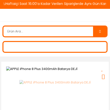
⚠️Haftaiçi Saat 16:00’a Kadar Verilen Siparişlerde Aynı Gün Karg