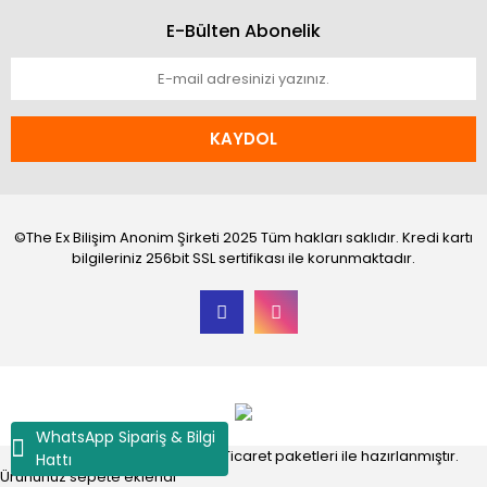
E-Bülten Abonelik
KAYDOL
©The Ex Bilişim Anonim Şirketi 2025 Tüm hakları saklıdır. Kredi kartı
bilgileriniz 256bit SSL sertifikası ile korunmaktadır.
WhatsApp Sipariş & Bilgi
®
IdeaSoft
|
E-ticaret
Akıllı E-Ticaret paketleri ile hazırlanmıştır.
Hattı
Ürününüz sepete eklendi